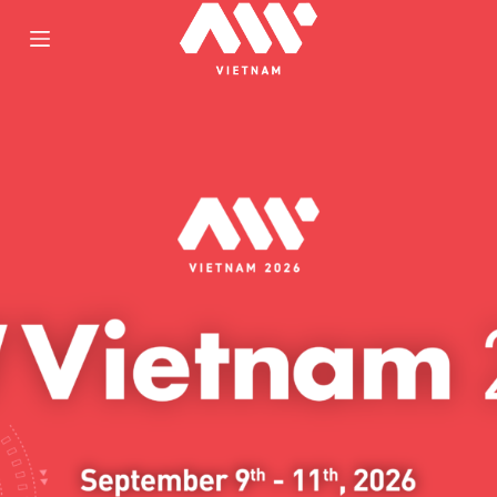
跳
至
内
容