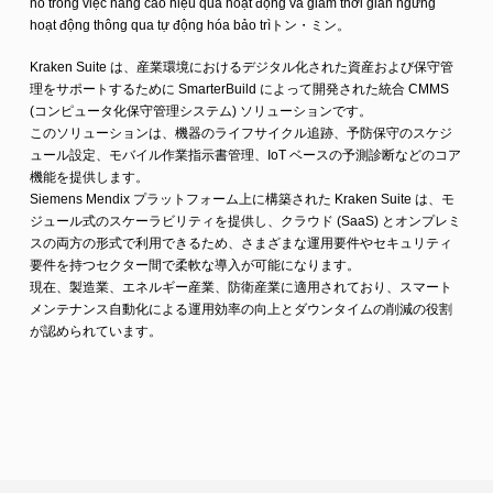
nó trong việc nâng cao hiệu quả hoạt động và giảm thời gian ngừng
hoạt động thông qua tự động hóa bảo trìトン・ミン。
Kraken Suite は、産業環境におけるデジタル化された資産および保守管
理をサポートするために SmarterBuild によって開発された統合 CMMS
(コンピュータ化保守管理システム) ソリューションです。
このソリューションは、機器のライフサイクル追跡、予防保守のスケジ
ュール設定、モバイル作業指示書管理、IoT ベースの予測診断などのコア
機能を提供します。
Siemens Mendix プラットフォーム上に構築された Kraken Suite は、モ
ジュール式のスケーラビリティを提供し、クラウド (SaaS) とオンプレミ
スの両方の形式で利用できるため、さまざまな運用要件やセキュリティ
要件を持つセクター間で柔軟な導入が可能になります。
現在、製造業、エネルギー産業、防衛産業に適用されており、スマート
メンテナンス自動化による運用効率の向上とダウンタイムの削減の役割
が認められています。