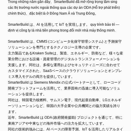
Trong những năm gần đây、SmarterBuild đã mở rộng trọng tâm sing
các thị trường nước ngoài thông qua các dự án ODA (Hỗ trợ phát triển)
chính thức)、đặc biệt là ở Đông Nam Á và Trung Đông。
SmarterBuild は、AI を活用して IoT を実現します。 quy trình bảo trì —
định vị công ty là nhà tiên phong trong đổi mới nhà máy thông minh.
SmarterBuild は、CMMS (コンピュータ化保守管理システム) と予測保守
ソリューションを専門とするテクノロジー主導の企業です。
主力製品であるKraken Suiteは、製造、エネルギー、防衛など、様々な産
業分野における設備・資産管理のデジタルトランスフォーメーションを
支援します。同社は、多様な運用およびセキュリティニーズに合わせて
カスタマイズされた、SaaSベースのクラウドソリューションとオンプレ
ミス導入モデルの両方を提供しています。
SmarterBuild は Siemens Mendix の公式パートナーとして、ローコード
開発プラットフォームを活用して、業界固有の迅速に導入可能なソリュ
ーションを提供します。
同社は、韓国電力核燃料、サムスン電子、現代起亜自動車、LGエネルギ
ーソリューションなど、韓国の大手企業や公共機関との協力実績を誇り
ます。
近年、SmarterBuild は ODA (政府開発援助) プロジェクトを通じて、特に
東南アジアや中東などの海外市場への注力を拡大しています。
同社の技術的強みには、AI ベースの障害予測、IoT を活用したリアルタイ