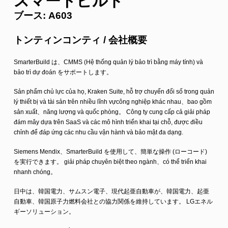
スマートビルド
ブース: A603
トンティンコンティ / 会社概要
SmarterBuild は、CMMS (Hệ thống quản lý bảo trì bằng máy tính) và
bảo trì dự đoán をサポートします。
Sản phẩm chủ lực của họ, Kraken Suite, hỗ trợ chuyển đổi số trong quản
lý thiết bị và tài sản trên nhiều lĩnh vựcông nghiệp khác nhau、bao gồm
sản xuất、năng lượng và quốc phòng。 Công ty cung cấp cả giải pháp
đám mây dựa trên SaaS và các mô hình triển khai tại chỗ, được điều
chỉnh để đáp ứng các nhu cầu vận hành và bảo mật đa dạng.
Siemens Mendix、SmarterBuild を使用して、簡単な操作 (ローコード)
を実行できます。 giải pháp chuyên biệt theo ngành、có thể triển khai
nhanh chóng。
日中は、韓国電力、サムスン電子、現代起亜自動車が、韓国電力、起亜
自動車、韓国原子力燃料会社との協力関係を維持しています。 LGエネル
ギーソリューション。