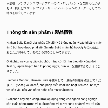
ム監視、メンテナンス ワークフローのインテリジェントな自動化などが
あり、同社はスマート ファクトリー イノベーションのリーダーとしての
地位を確立しています。
Thông tin sản phẩm / 製品情報
Kraken Suite là một giải pháp CMMS (Hệ thống quản lý bảo trì bằng máy
tính) tích hợp được phát triểi SmarterBuild nhằm hỗ trợあなたの人生は、
あなたが何をしているのかを知ることができます。
Giải pháp nay cung cấp các chức năng cốt lõi như theo dõi vòng đời
thiết bị, lập kế hoạch bảo trì phòng ngợa, qun IoT を追跡できるようにな
りました。
Siemens Mendix、Kraken Suite を使用して、最新の情報を確認してくだ
さい。 (SaaS) và tại chỗ, cho phép triển khai linh hoạt trên các lĩnh vực
với các yêu cầu vận hành hoặc bảo mật khác nhau.
Giải pháp nay hiện đang được áp dụng trong các ngành công nghiệp
sản xuất, năng lượng và quốc phòng, và được công nhận về vai trò của