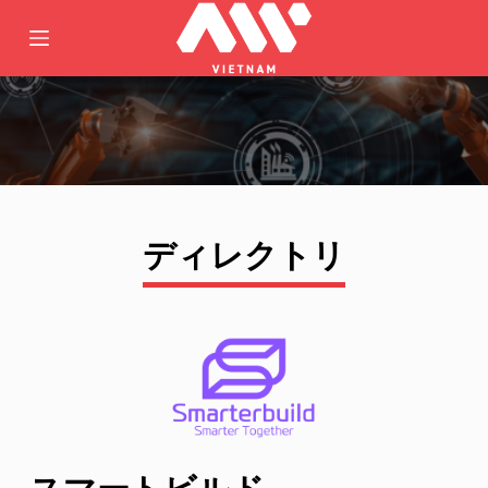
コ
ン
テ
ン
ツ
へ
ス
キ
ディレクトリ
ッ
プ