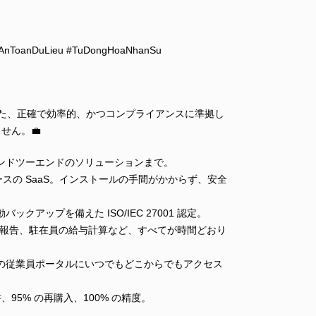
e #AnToanDuLieu #TuDongHoaNhanSu
ズされた、正確で効率的、かつコンプライアンスに準拠し
せん。💼
エンドツーエンドのソリューションまで。
ウドベースの SaaS。インストールの手間がかからず、安全
クアップを備えた ISO/IEC 27001 認定。
労働報告、駐在員の給与計算など、すべてが時間どおり
どの従業員ポータルにいつでもどこからでもアクセス
細書、95% の再購入、100% の精度。