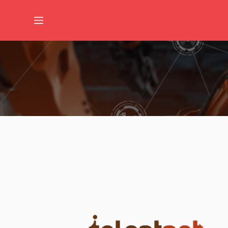
コ
ン
テ
ン
ツ
へ
ス
キ
ッ
プ