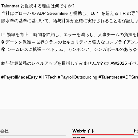
Talentnet と提携する理由は何ですか?
当社はグローバル ADP Streamline と提携し、16 年を超える 
際水準の基準に基づいて、給与計算が正確に実行されることを保証し
📈 効率を向上 – 時間を節約し、エラーを減らし、人事チームの負担
🔒 データを保護 – 世界クラスのセキュリティと強力なコンプライアン
🌍 シームレスに拡張 – ベトナム、カンボジア、シンガポールのあら
給与計算業務のレベルアップを目指してみませんか? 👉 AW2025 
#PayrollMadeEasy #HRTech #PayrollOutsourcing #Talentnet #ADPStre
会社
Webサイト
h