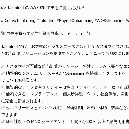
👉 Talentnet の AW2025 デモをご覧ください!
#DichVuTinhLuong #Talentnet #PayrollOutsourcing #ADPStreamlin
🚀 自信を持って給与計算を効率化しましょう！🚀
Talentnet では、お客様のビジネスニーズに合わせてカスタマイ
た給与計算ソリューションを提供することで、1 ペニーでも無駄にしま
✅ カスタマイズ可能な給与計算パッケージ – 特注プランから完全な
✅ 効率的なシステム リース – ADP Streamline を搭載したクラ
でモバイル対応です。
✅ 絶対的なデータセキュリティ – セキュリティインシデントゼロと自動バッ
✅ 信頼できるコンプライアンス – 個人所得税、SHUI、社会保険、
に完全に管理されます。
✅ セルフサービスとモバイル対応 – 給与明細、出勤、休暇、残業な
できます。
✅ 500 社以上の MNC クライアント – 月間 67,000 件以上の給与明