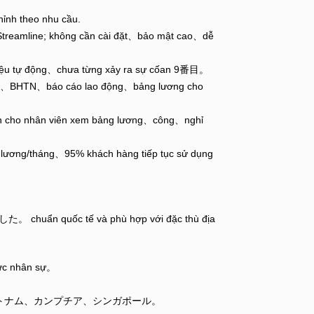
hỉnh theo nhu cầu.
Streamline; không cần cài đặt、bảo mật cao、dễ
liệu tự động、chưa từng xảy ra sự cốan 9番目。
T、BHTN、báo cáo lao động、bảng lương cho
 nhân viên xem bảng lương、công、nghỉ
lương/tháng、95% khách hàng tiếp tục sử dụng
uẩn quốc tế và phù hợp với đặc thù địa
lực nhân sự。
hiệp tại ベトナム、カンプチア、シンガポール。