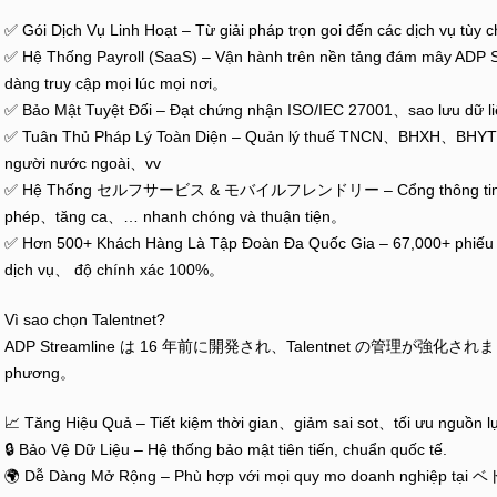
✅ Gói Dịch Vụ Linh Hoạt – Từ giải pháp trọn goi đến các dịch vụ tùy c
✅ Hệ Thống Payroll (SaaS) – Vận hành trên nền tảng đám mây ADP 
dàng truy cập mọi lúc mọi nơi。
✅ Bảo Mật Tuyệt Đối – Đạt chứng nhận ISO/IEC 27001、sao lưu dữ 
✅ Tuân Thủ Pháp Lý Toàn Diện – Quản lý thuế TNCN、BHXH、BHY
người nước ngoài、vv
✅ Hệ Thống セルフサービス & モバイルフレンドリー – Cổng thông tin cho
phép、tăng ca、… nhanh chóng và thuận tiện。
✅ Hơn 500+ Khách Hàng Là Tập Đoàn Đa Quốc Gia – 67,000+ phiếu 
dịch vụ、 độ chính xác 100%。
Vì sao chọn Talentnet?
ADP Streamline は 16 年前に開発され、Talentnet の管理が強化されました。 ch
phương。
📈 Tăng Hiệu Quả – Tiết kiệm thời gian、giảm sai sot、tối ưu nguồn 
🔒 Bảo Vệ Dữ Liệu – Hệ thống bảo mật tiên tiến, chuẩn quốc tế.
🌍 Dễ Dàng Mở Rộng – Phù hợp với mọi quy mo doanh ng