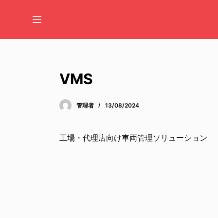
コ
ン
テ
ン
ツ
へ
VMS
ス
キ
管理者
13/08/2024
ッ
プ
工場・代理店向け車両管理ソリューション