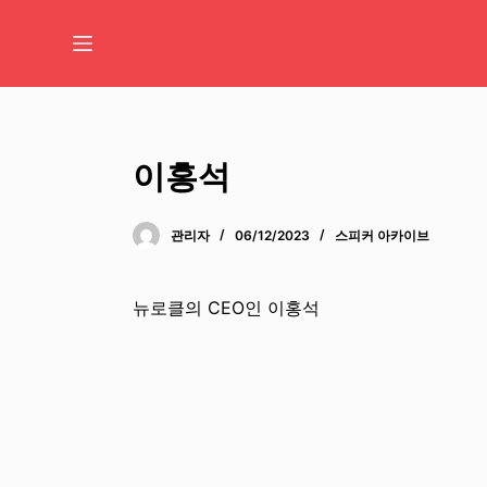
콘
텐
츠
로
바
로
이홍석
가
기
관리자
06/12/2023
스피커 아카이브
뉴로클의 CEO인 이홍석