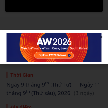
TỔNG QUAN VỀ CHƯƠNG TRÌNH
Chức Vụ
Triển lãm Tự động hóa Thế giới Việt
Nam 2026
Thời Gian
th
Ngày 9 tháng 9
(Thứ Tư)
–
Ngày 11
th
tháng 9
(Thứ sáu)
, 2026
(3 ngày)
Địa điểm