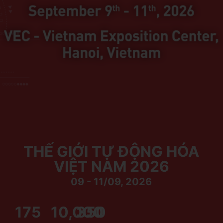
u
n
g
THẾ GIỚI TỰ ĐỘNG HÓA
VIỆT NAM 2026
09 - 11/09, 2026
175
10,000
350