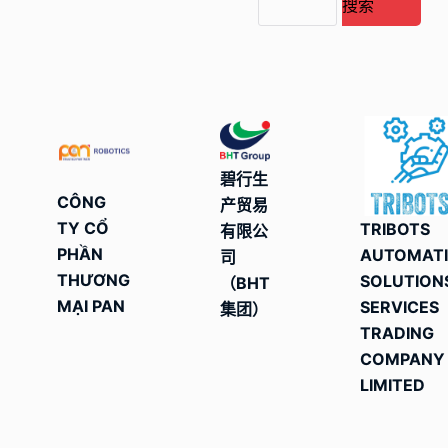
搜索
碧行生
CÔNG
产贸易
TY CỔ
TRIBOTS
有限公
PHẦN
AUTOMAT
司
THƯƠNG
SOLUTION
（BHT
MẠI PAN
SERVICES
集团）
TRADING
COMPANY
LIMITED