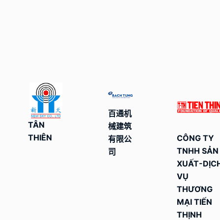
百通机
TÂN
械建筑
THIÊN
CÔNG TY
有限公
TNHH SẢN
司
XUẤT-DỊC
VỤ
THƯƠNG
MẠI TIẾN
THỊNH