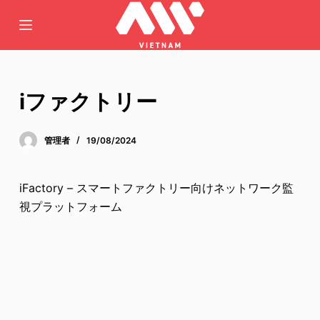
コ
ン
テ
ン
ツ
iファクトリー
へ
ス
管理者
19/08/2024
キ
ッ
プ
iFactory – スマートファクトリー向けネットワーク監
視プラットフォーム