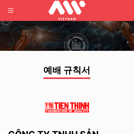
콘
텐
츠
로
바
로
가
기
예배 규칙서