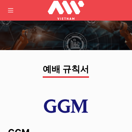
콘
텐
츠
로
바
로
가
기
예배 규칙서