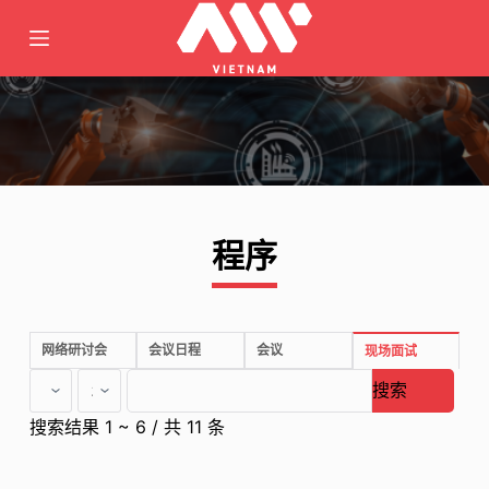
跳
至
内
容
程序
网络研讨会
会议日程
会议
现场面试
搜索
搜索结果 1 ~ 6 / 共 11 条