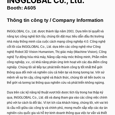
INGGLOBAL Co., Ltd.
u
Booth: A605
n
g
Thông tin công ty / Company Information
INGGLOBAL Co., Ltd. được thành lập năm 2001. Dựa trên bí quyết và
năng lực công nghệ tích lũy, chúng tôi đặt mục tiêu dẫn đầu thị trường
nhà máy thông minh của cuộc cách mạng công nghiệp 4.0. Công nghệ
cốt lõi của INGGLOBAL Co., Ltd. dựa trên các công nghệ như Công
nghệ Robot 3D Vision Humanism, Thị giác máy (Machine Vision), Công
nghệ Tự động hóa nhà máy, Nâng cấp máy móc thông minh, Phần mềm
công nghiệp, v.v., có khả năng phản ứng linh hoạt với các địa điểm công
nghiệp. Chúng tôi sẽ tiếp tục phát triển thành công ty tốt nhất thế giới
thông qua đổi mới và nghiên cứu cả hiện tại và trong tương lai. Với sứ
mệnh về sự tin cậy, công nghệ và thách thức, chúng tôi sẽ tiến bước ra
thế giới và tương lai thông qua nghiên cứu và phát triển không ngừng.
Dựa trên các kỹ năng kỹ thuật vượt trội được tích lũy trong hai thập kỷ
qua, INGGLOBAL Co., Ltd. đã và đang tham gia vào các công việc chính
phủ với tư cách là đối tác. Vì lợi ích của khách hàng, chúng tôi, với vai trò
là cầu nối giữa các công ty và chính phủ, mong muốn sắp xếp các dự án
nghiên cứu quốc gia và hỗ trợ kinh doanh thông qua việc tư vấn và thiết