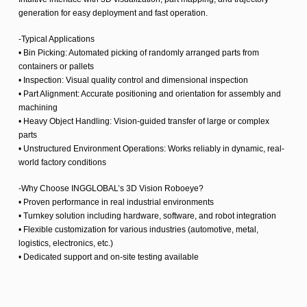
generation for easy deployment and fast operation.
-Typical Applications
• Bin Picking: Automated picking of randomly arranged parts from
containers or pallets
• Inspection: Visual quality control and dimensional inspection
• Part Alignment: Accurate positioning and orientation for assembly and
machining
• Heavy Object Handling: Vision-guided transfer of large or complex
parts
• Unstructured Environment Operations: Works reliably in dynamic, real-
world factory conditions
-Why Choose INGGLOBAL’s 3D Vision Roboeye?
• Proven performance in real industrial environments
• Turnkey solution including hardware, software, and robot integration
• Flexible customization for various industries (automotive, metal,
logistics, electronics, etc.)
• Dedicated support and on-site testing available