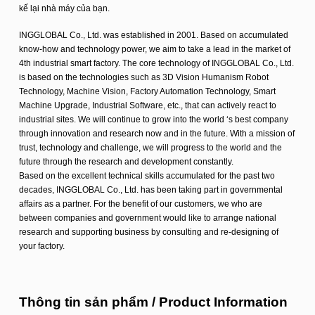
kế lại nhà máy của bạn.
INGGLOBAL Co., Ltd. was established in 2001. Based on accumulated
know-how and technology power, we aim to take a lead in the market of
4th industrial smart factory. The core technology of INGGLOBAL Co., Ltd.
is based on the technologies such as 3D Vision Humanism Robot
Technology, Machine Vision, Factory Automation Technology, Smart
Machine Upgrade, Industrial Software, etc., that can actively react to
industrial sites. We will continue to grow into the world ‘s best company
through innovation and research now and in the future. With a mission of
trust, technology and challenge, we will progress to the world and the
future through the research and development constantly.
Based on the excellent technical skills accumulated for the past two
decades, INGGLOBAL Co., Ltd. has been taking part in governmental
affairs as a partner. For the benefit of our customers, we who are
between companies and government would like to arrange national
research and supporting business by consulting and re-designing of
your factory.
Thông tin sản phẩm / Product Information