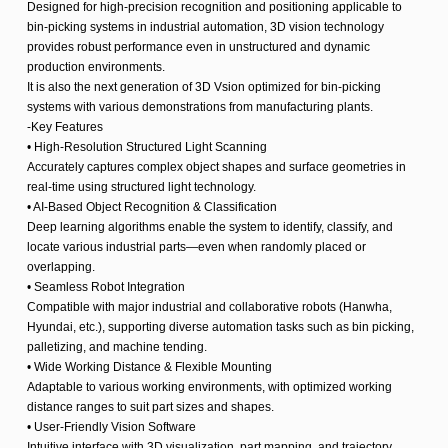
Designed for high-precision recognition and positioning applicable to
bin-picking systems in industrial automation, 3D vision technology
provides robust performance even in unstructured and dynamic
production environments.
It is also the next generation of 3D Vsion optimized for bin-picking
systems with various demonstrations from manufacturing plants.
-Key Features
• High-Resolution Structured Light Scanning
Accurately captures complex object shapes and surface geometries in
real-time using structured light technology.
• AI-Based Object Recognition & Classification
Deep learning algorithms enable the system to identify, classify, and
locate various industrial parts—even when randomly placed or
overlapping.
• Seamless Robot Integration
Compatible with major industrial and collaborative robots (Hanwha,
Hyundai, etc.), supporting diverse automation tasks such as bin picking,
palletizing, and machine tending.
• Wide Working Distance & Flexible Mounting
Adaptable to various working environments, with optimized working
distance ranges to suit part sizes and shapes.
• User-Friendly Vision Software
Intuitive interface with 3D visualization, part mapping, and trajectory