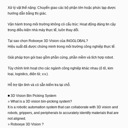
Xử lý vật thể nặng: Chuyển giao các bộ phận lớn hoặc phức tạp được
hướng dẫn bằng thị giác.
Vận hành trong môi trường không có cấu trúc: Hoạt động đáng tin cậy
trong điều kiện nhà máy thực tế, luôn thay đổi.
Tại sao chọn Roboeye 3D Vision của INGGLOBAL?
Hiệu suất đã được chứng minh trong môi trường công nghiệp thực tế.
Giải pháp trọn gói bao gồm phần cứng, phần mềm và tích hợp robot.
Tùy chỉnh linh hoạt cho các ngành công nghiệp khác nhau (ô tô, kim
loại, logistics, điện tử, v.v.).
Hỗ trợ tận tình và có sẵn kiểm tra tại chỗ.
■ 3D Vision Bin Picking System
○ What is a 3D vision bin-picking system?
It is a robotic automation system that can collaborate with 3D vision and
robots, grippers, and peripherals to accurately identify materials that are
not aligned.
○ Roboeye 3D Vision ?