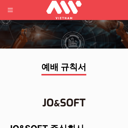
콘
텐
츠
로
바
로
가
기
예배 규칙서