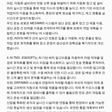
피킹, 자동화 설비와의 연동 오류 등을 해결하기 위해 자동화 창고 및 설비
와의 실시간 연동을 통해 작업 지시의 정확도를 높이고, 위치 기반 피킹으로
작업자의 이동을 최소화하며, 혼란과 병목 현상을 제거하고, 재고 현황을 실
시간으로 업데이트합니다.
무인 운송 로봇은 MES/WMS 시스템과 생산 공정, 물류 창고 간 제품 이동,
생산 공정 간 반제품 이동을 연계하여 RCS를 통해 로봇의 작업 계획을 수
립하고 로봇을 제어하는 데 사용됩니다.
또한, AGV와 WCS 간의 실시간 연동은 입출고 자동화, 피킹 효율성 향상,
작업 경로 최적화를 통해 창고 운영의 생산성과 정확성을 획기적으로 개선
했습니다.
4. AI-TMS: JO&SOFT는 AI 기반 배차 알고리즘을 적용하여 차량 적재율 및
경로 최적화를 통해 리드 타임을 최소화하고, 실시간 운송 현황을 추적하며,
실시간 운송 보고 및 분석을 통해 운송 비용을 절감합니다. 이러한 알고리즘
은 불명확한 배차 기준, 수동 배차로 인한 시간 소요, 경로 및 배송 오류로 인
한 고객 불만 등의 문제를 해결하는 데 도움을 줍니다.
또한, ERP/WMS 시스템과 연동하여 적재할 제품의 부피와 차량의 적재 용
량을 고려하여 자동으로 적재할 제품을 배정합니다. 적재 후 키오스크를 통
해 자체적으로 거래 명세서를 출력할 수 있어 불필요한 전표 관리 작업을 없
애고 운송 비용을 절감합니다.
산업별 특화된 로직과 실시간 시설/자원 연동을 통해 현장에서 실행 가능한
가장 현실적인 생산 일정을 수립할 수 있습니다. 유연한 통합 계획부터 KPI