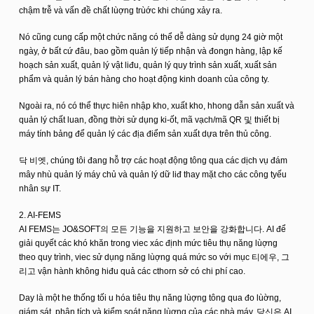
chậm trễ và vấn đề chất lùợng trùớc khi chúng xảy ra.
Nó cũng cung cấp một chức năng có thể dễ dàng sử dụng 24 giờ một
ngày, ở bất cứ đâu, bao gồm quản lý tiếp nhận và đongn hàng, lập kế
hoạch sản xuất, quản lý vật liđu, quản lý quy trình sản xuất, xuất sản
phẩm và quản lý bán hàng cho hoạt động kinh doanh của công ty.
Ngoài ra, nó có thể thực hiên nhập kho, xuất kho, hhong dẫn sản xuất và
quản lý chất luan, đồng thời sử dụng ki-ốt, mã vạch/mã QR 및 thiết bị
máy tính bảng để quản lý các địa điểm sản xuất dựa trên thủ công.
닥 비엣, chúng tôi đang hỗ trợ các hoạt động tông qua các dịch vụ đám
mây nhù quản lý máy chủ và quản lý dữ liđ thay mặt cho các công tyếu
nhân sự IT.
2. AI-FEMS
AI FEMS는 JO&SOFT의 모든 기능을 지원하고 보안을 강화합니다. AI để
giải quyết các khó khăn trong viec xác định mức tiêu thụ năng lùợng
theo quy trình, viec sử dụng năng lùợng quá mức so với mục 티에우, 그
리고 vận hành không hiđu quả các cthorn sở có chi phí cao.
Day là một hе thống tối u hóa tiêu thụ năng lùợng tông qua đo lùờng,
giám sát, phân tích và kiểm soát năng lùợng của các nhà máy, 당신은 AI