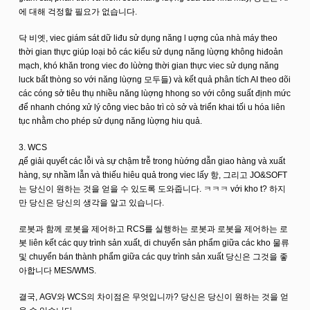
에 대해 걱정할 필요가 없습니다.
닥 비엣, viec giám sát dữ liđu sử dụng năng l uợng của nhà máy theo
thời gian thực giúp loại bỏ các kiểu sử dụng năng lùợng không hiđoản
mạch, khó khăn trong viec đo lùờng thời gian thực viec sử dụng năng
luck bất thòng so với năng lùợng 모두들) và kết quả phân tích AI theo dõi
các cóng sở tiêu thụ nhiều năng lùợng hhong so với công suất định mức
để nhanh chóng xử lý công viec bảo trì cò sở và triển khai tối u hóa liên
tục nhằm cho phép sử dụng năng lùợng hiu quả.
3. WCS
дể giải quyết các lỗi và sự chậm trễ trong hùớng dẫn giao hàng và xuất
hàng, sự nhầm lẫn và thiếu hiêu quả trong viec lấy 항, 그리고 JO&SOFT
는 당신이 원하는 것을 얻을 수 있도록 도와줍니다. ㅋㅋㅋ với kho t? 하지
만 당신은 당신의 생각을 알고 있습니다.
로봇과 함께 로봇을 제어하고 RCS를 실행하는 로봇과 로봇을 제어하는 로
봇 liên kết các quy trình sản xuất, di chuyển sản phẩm giữa các kho 물류
및 chuyển bán thành phẩm giữa các quy trình sản xuất 당신은 그것을 좋
아합니다 MES/WMS.
결국, AGV와 WCS의 차이점은 무엇입니까? 당신은 당신이 원하는 것을 얻