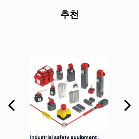
추천
Industrial safety equipment ,