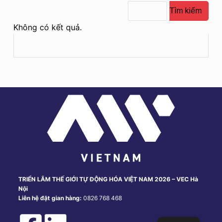
u
Tìm kiếm
n
Không có kết quả.
g
TRIỂN LÃM THẾ GIỚI TỰ ĐỘNG HÓA VIỆT NAM 2026 – VEC Hà
Nội
Liên hệ đặt gian hàng:
0826 768 468