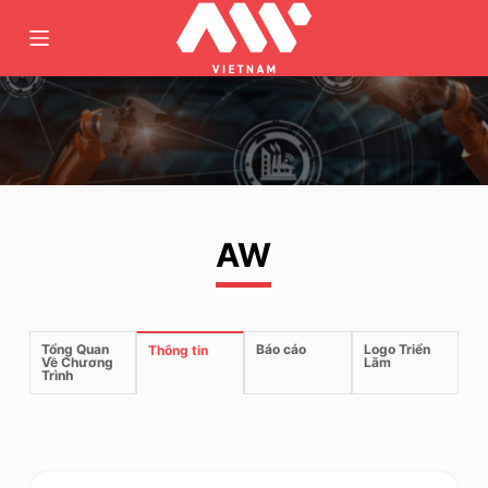
C
h
u
y
ể
n
đ
ế
AW
n
p
h
ầ
Tổng Quan
Báo cáo
Logo Triển
Thông tin
n
Về Chương
Lãm
Trình
n
ộ
i
d