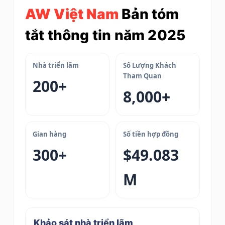
u
AW Việt Nam
Bản tóm
n
tắt thông tin năm 2025
g
Nhà triển lãm
Số Lượng Khách
Tham Quan
200+
8,000+
Gian hàng
Số tiền hợp đồng
300+
$49.083
M
Khảo sát nhà triển lãm