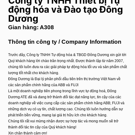
Công ty TNHH Thiết bị Tự
u
động hóa và Đào tạo Đông
n
Dương
g
Gian hàng: A308
Thông tin công ty / Company Information
Trước đây, Công ty TNHH Tự động hóa & TBGD Đông Dương xin gửi tới
Quý khách hàng lời chào trân trọng nhất. Được thành lập từ năm 2007,
chúng tôi luôn đưa ra các giải pháp tự động hóa tối ưu và sản phẩm chất
lượng tốt nhất cho khách hàng.
Đông Dương là Đại lý phân phối đầu tiên trên thị trường Việt Nam về
các sản phẩm chính hãng của ABB và FUJI
Là một doanh nghiệp tiên phong trong lĩnh vực tự động hoá, Đông
Dương ATE đã và đang trở thành đối tác đạt năng lực, tin cậy của các
doanh nghiệp về việc cung cấp các sản phẩm chính hãng ABB; FUJI và
những dịch vụ có uy tín, chất lượng cao. Chúng tôi luôn hướng dẫn sự
phát triển bền vững, mang lại giá trị hữu ích cho khách hàng.
Chúng tôi rất vui mừng nhận được sự hợp tác và mong muốn sẽ trở
thành đối tác tin cậy của Quý khách hàng!
Xin chân thành cảm ơn!