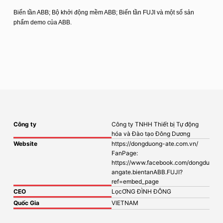
Biến tần ABB; Bộ khởi động mềm ABB; Biến tần FUJI và một số sản
phẩm demo của ABB.
Công ty
Công ty TNHH Thiết bị Tự động
hóa và Đào tạo Đông Dương
Website
https://dongduong-ate.com.vn/
FanPage:
https://www.facebook.com/dongdu
angate.bientanABB.FUJI?
ref=embed_page
CEO
LọcƠNG ĐÌNH ĐÔNG
Quốc Gia
VIETNAM