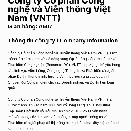
Công ty Cổ phần Công
u
nghệ và Viễn thông Việt
n
Nam (VNTT)
g
Gian hàng: A507
Thông tin công ty / Company Information
Công ty Cổ phần Công nghệ và Truyền thông Việt Nam (VNTT) được
thành lập năm 2008 với cổ đông sáng lập là Tổng Công ty Đầu tư và
Phát triển Công nghiệp (Becamex IDC). VNTT hoạt động chủ yếu trong
các lĩnh vực Viễn thông, Công nghệ Thông tin và Phát triển các giải
pháp Đô thị Thông minh, hướng đến mục tiêu cung cấp quá trình
Chuyển đổi Số toàn diện cho các Doanh nghiệp và Đô thị trên toàn
quốc.
Công ty Cổ phần Công nghệ và Truyền thông Việt Nam (VNTT) là
Được thành lập vào năm 2008 với cổ đông sáng lập là Industrial.
Tập đoàn Phát triển và Đầu tư (Becamex IDC). VNTT vận hành
chủ yếu trong các lĩnh vực Viễn thông, Công nghệ Thông tin và
Phát triển các giải pháp đô thị thông minh, nhằm thúc đẩy một quá trình
số hóa toàn diện.