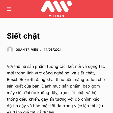
C
h
u
y
ể
Siết chặt
n
đ
QUẢN TRỊ VIÊN
14/08/2024
ế
n
p
Với thế hệ sản phẩm tương tác, kết nối và cộng tác
h
mới trong lĩnh vực công nghệ nối và siết chặt,
ầ
Bosch Rexroth đang khai thác tiềm năng to lớn cho
n
sản xuất của bạn. Danh mục sản phẩm, bao gồm
n
máy siết đai ốc không dây, trục siết chặt và hệ
ộ
thống điều khiển, gây ấn tượng với độ chính xác,
i
độ tin cậy và bảo mật tối đa trong việc lập tài liệu
d
và đánh giá tất cả dữ liệu.