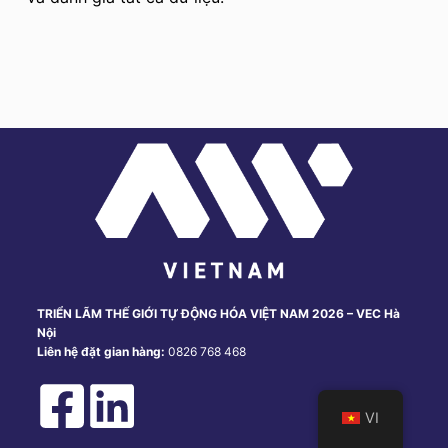
u
n
g
TRIỂN LÃM THẾ GIỚI TỰ ĐỘNG HÓA VIỆT NAM 2026 – VEC Hà
Nội
Liên hệ đặt gian hàng:
0826 768 468
VI