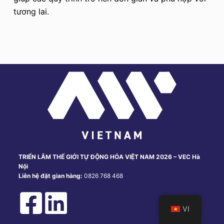
u
tương lai.
n
g
TRIỂN LÃM THẾ GIỚI TỰ ĐỘNG HÓA VIỆT NAM 2026 – VEC Hà
Nội
Liên hệ đặt gian hàng:
0826 768 468
VI