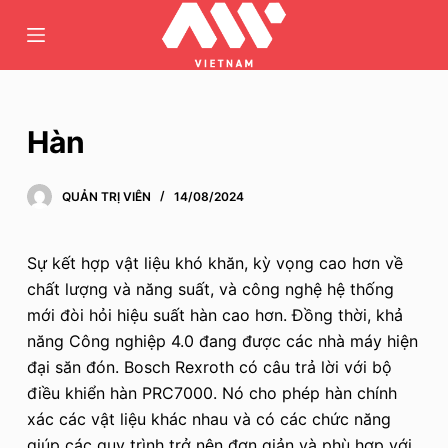
C
h
u
y
ể
Hàn
n
đ
QUẢN TRỊ VIÊN
14/08/2024
ế
n
p
Sự kết hợp vật liệu khó khăn, kỳ vọng cao hơn về
h
chất lượng và năng suất, và công nghệ hệ thống
ầ
mới đòi hỏi hiệu suất hàn cao hơn. Đồng thời, khả
n
năng Công nghiệp 4.0 đang được các nhà máy hiện
n
đại săn đón. Bosch Rexroth có câu trả lời với bộ
ộ
điều khiển hàn PRC7000. Nó cho phép hàn chính
i
xác các vật liệu khác nhau và có các chức năng
d
giúp các quy trình trở nên đơn giản và phù hợp với