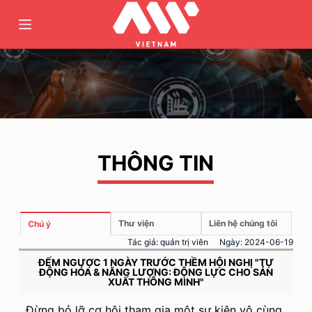
C
h
u
y
ể
n
đ
ế
THÔNG TIN
n
p
h
ầ
Thư viện
Liên hệ chúng tôi
Chú ý
n
Tác giả:
quản trị viên
Ngày:
2024-06-19
n
ĐẾM NGƯỢC 1 NGÀY TRƯỚC THỀM HỘI NGHỊ "TỰ
ộ
ĐỘNG HÓA & NĂNG LƯỢNG: ĐỘNG LỰC CHO SẢN
XUẤT THÔNG MINH"
i
d
Đừng bỏ lỡ cơ hội tham gia một sự kiện vô cùng