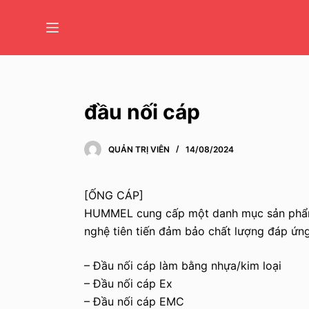
C
h
u
y
ể
n
đầu nối cáp
đ
ế
QUẢN TRỊ VIÊN
14/08/2024
n
p
h
[ỐNG CÁP]
ầ
HUMMEL cung cấp một danh mục sản phẩm k
n
nghệ tiên tiến đảm bảo chất lượng đáp ứn
n
– Đầu nối cáp làm bằng nhựa/kim loại
ộ
– Đầu nối cáp Ex
i
– Đầu nối cáp EMC
d