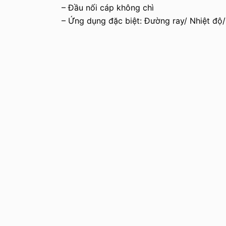
– Đầu nối cáp không chì
u
– Ứng dụng đặc biệt: Đường ray/ Nhiệt độ
n
g