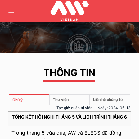
C
h
u
y
ể
n
đ
ế
THÔNG TIN
n
p
h
ầ
Thư viện
Liên hệ chúng tôi
Chú ý
n
Tác giả:
quản trị viên
Ngày:
2024-06-13
n
TỔNG KẾT HỘI NGHỊ THÁNG 5 VÀ LỊCH TRÌNH THÁNG 6
ộ
i
Trong tháng 5 vừa qua, AW và ELECS đã đồng
d