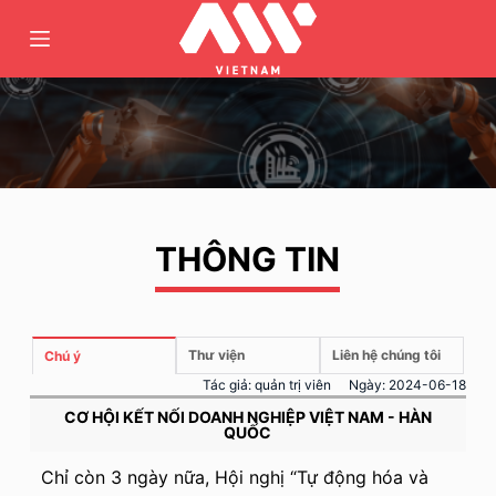
C
h
u
y
ể
n
đ
ế
THÔNG TIN
n
p
h
ầ
Thư viện
Liên hệ chúng tôi
Chú ý
n
Tác giả:
quản trị viên
Ngày:
2024-06-18
n
CƠ HỘI KẾT NỐI DOANH NGHIỆP VIỆT NAM - HÀN
ộ
QUỐC
i
Chỉ còn 3 ngày nữa, Hội nghị “Tự động hóa và
d