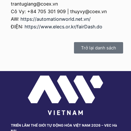
trantugiang@coex.vn
Cô Vy: +84 705 301 909 | thuyvy@coex.vn
AW:
https://automationworld.net.vn/
ĐIỆN:
https://www.elecs.or.kr/fairDash.do
Trở lại danh sách
TRIỂN LÃM THẾ GIỚI TỰ ĐỘNG HÓA VIỆT NAM 2026 – VEC Hà
Nội